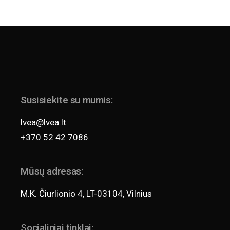
Susisiekite su mumis:
lvea@lvea.lt
+370 52 42 7086
Mūsų adresas:
M.K. Čiurlionio 4, LT-03104, Vilnius
Socialiniai tinklai: