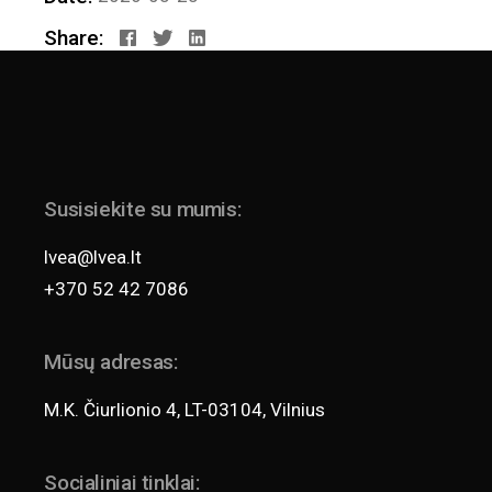
Share:
Susisiekite su mumis:
lvea@lvea.lt
+370 52 42 7086
Mūsų adresas:
M.K. Čiurlionio 4, LT-03104, Vilnius
Socialiniai tinklai: