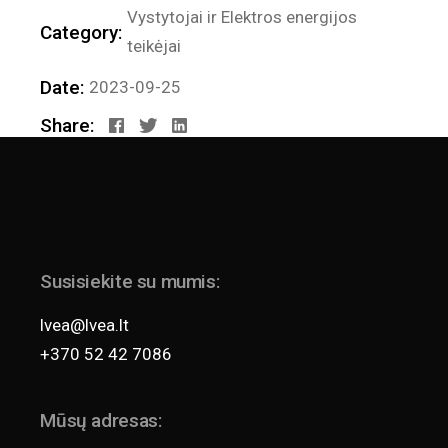
Vystytojai ir Elektros energijos
Category:
teikėjai
Date:
2023-09-25
Share:
Susisiekite su mumis:
lvea@lvea.lt
+370 52 42 7086
Mūsų adresas: