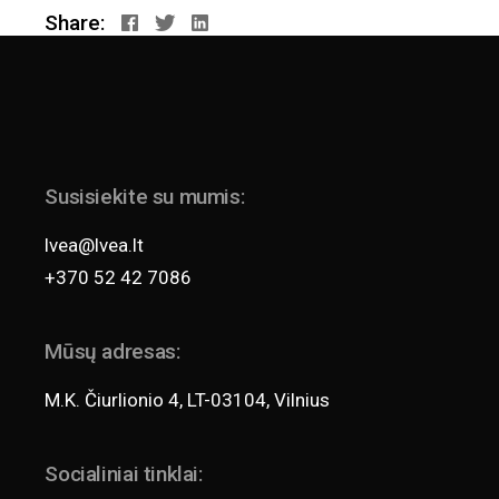
Share:
Susisiekite su mumis:
lvea@lvea.lt
+370 52 42 7086
Mūsų adresas:
M.K. Čiurlionio 4, LT-03104, Vilnius
Socialiniai tinklai: