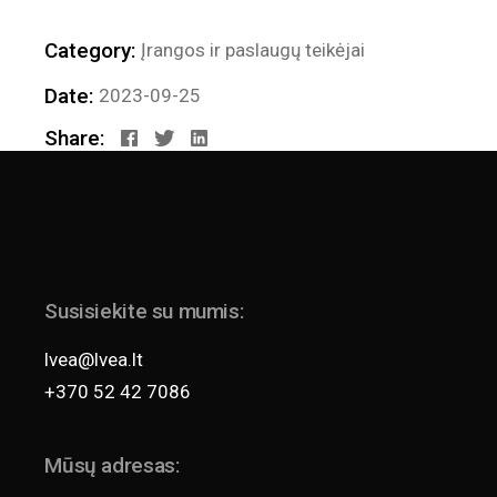
Category:
Įrangos ir paslaugų teikėjai
Date:
2023-09-25
Share:
Susisiekite su mumis:
lvea@lvea.lt
+370 52 42 7086
Mūsų adresas: