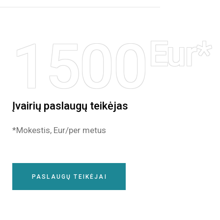
1500
Eur*
Įvairių paslaugų teikėjas
*Mokestis, Eur/per metus
PASLAUGŲ TEIKĖJAI