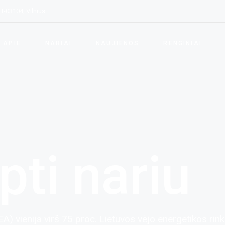
LT-03104, Vilnius
kla
p tapti nariu
ngos ir paslaugų teikėjai
APIE
NARIAI
NAUJIENOS
RENGINIAI
tytojai ir Elektros
rgijos teikėjai
Asociacijos veikla
Kaip tapti nariu
Vizija ir tikslai
Įrangos ir paslaugų teikėjai
LVEA struktūra
Vystytojai ir Elektros
energijos teikėjai
pti nariu
EA) vienija virš 75 proc. Lietuvos vėjo energetikos rin