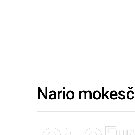
Nario mokesči
Eur