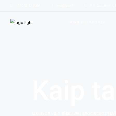
+370 52 42 7086
lvea@lvea.lt
M.K. Čiurlionio 4, 
Asociacijos vei
Kai
Vizija ir tikslai
Įra
WIND VISION 2027
LVEA struktūra
Vys
ene
Kaip ta
Lietuvos vėjo elektrinių asociacijos (LV