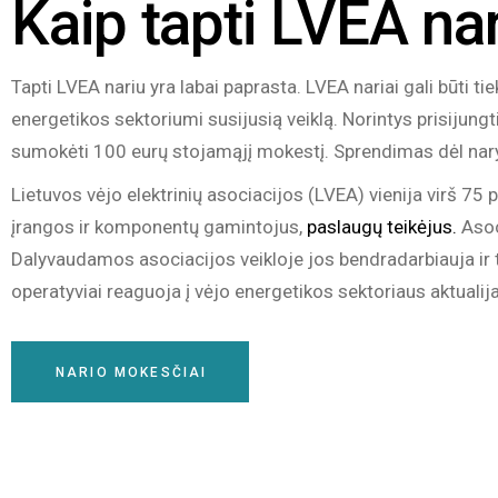
Kaip tapti LVEA na
Tapti LVEA nariu yra labai paprasta. LVEA nariai gali būti tie
energetikos sektoriumi susijusią veiklą. Norintys prisijungt
sumokėti 100 eurų stojamąjį mokestį. Sprendimas dėl nar
Lietuvos vėjo elektrinių asociacijos (LVEA) vienija virš 75 
įrangos ir komponentų gamintojus,
paslaugų teikėjus.
Asoci
Dalyvaudamos asociacijos veikloje jos bendradarbiauja ir te
operatyviai reaguoja į vėjo energetikos sektoriaus aktualija
NARIO MOKESČIAI