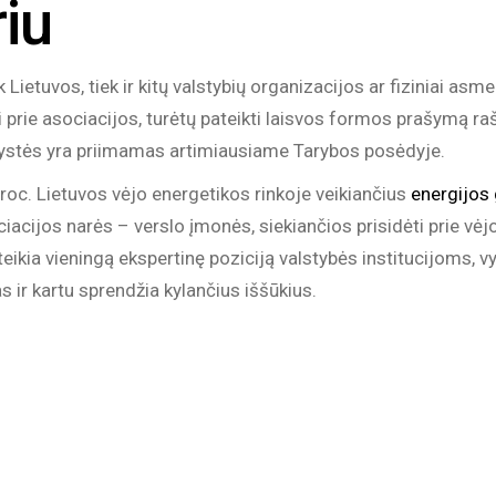
riu
k Lietuvos, tiek ir kitų valstybių organizacijos ar fiziniai as
i prie asociacijos, turėtų pateikti laisvos formos prašymą raš
ystės yra priimamas artimiausiame Tarybos posėdyje.
proc. Lietuvos vėjo energetikos rinkoje veikiančius
energijos
acijos narės – verslo įmonės, siekiančios prisidėti prie vėjo
ikia vieningą ekspertinę poziciją valstybės institucijoms, vy
s ir kartu sprendžia kylančius iššūkius.