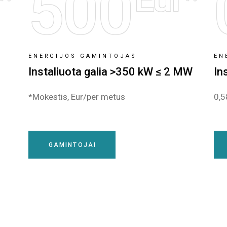
500
ENERGIJOS GAMINTOJAS
EN
Instaliuota galia >350 kW ≤ 2 MW
In
*Mokestis, Eur/per metus
0,5
GAMINTOJAI