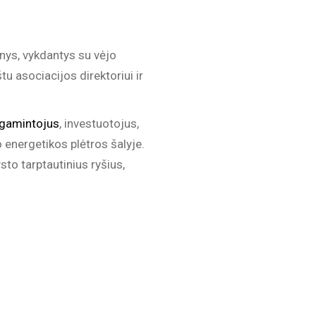
menys, vykdantys su vėjo
tu asociacijos direktoriui ir
 gamintojus
, investuotojus,
 energetikos plėtros šalyje.
sto tarptautinius ryšius,