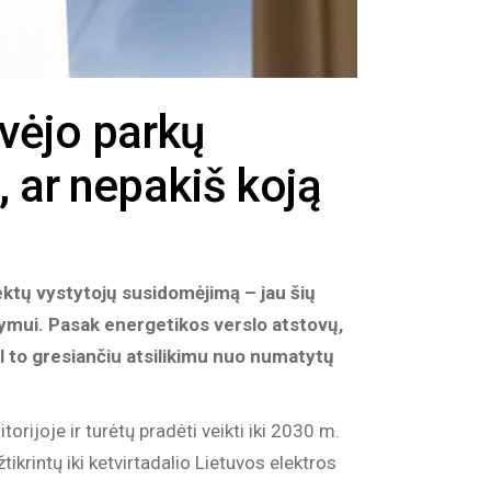
 vėjo parkų
ų, ar nepakiš koją
jektų vystytojų susidomėjimą – jau šių
tymui. Pasak energetikos verslo atstovų,
ėl to gresiančiu atsilikimu nuo numatytų
rijoje ir turėtų pradėti veikti iki 2030 m.
krintų iki ketvirtadalio Lietuvos elektros