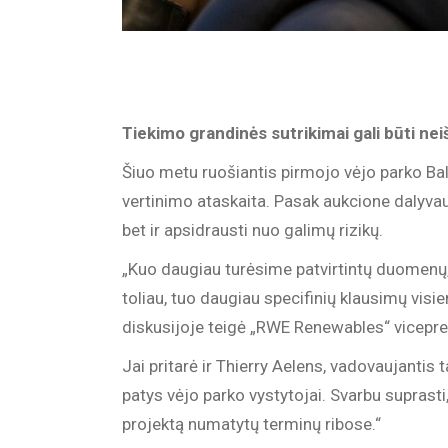
Tiekimo grandinės sutrikimai gali būti ne
Šiuo metu ruošiantis pirmojo vėjo parko Bal
vertinimo ataskaita. Pasak aukcione dalyvaut
bet ir apsidrausti nuo galimų rizikų.
„Kuo daugiau turėsime patvirtintų duomenų,
toliau, tuo daugiau specifinių klausimų visi
diskusijoje teigė „RWE Renewables“ viceprez
Jai pritarė ir Thierry Aelens, vadovaujantis 
patys vėjo parko vystytojai. Svarbu suprasti
projektą numatytų terminų ribose.“