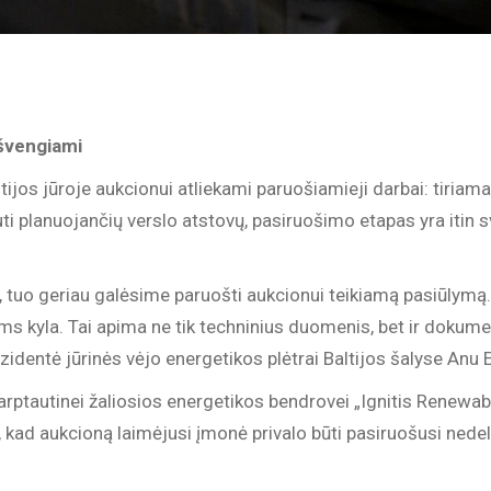
išvengiami
tijos jūroje aukcionui atliekami paruošiamieji darbai: tiriam
i planuojančių verslo atstovų, pasiruošimo etapas yra itin s
 tuo geriau galėsime paruošti aukcionui teikiamą pasiūlymą.
ems kyla. Tai apima ne tik techninius duomenis, bet ir dokumen
identė jūrinės vėjo energetikos plėtrai Baltijos šalyse Anu E
tarptautinei žaliosios energetikos bendrovei „Ignitis Renewabl
, kad aukcioną laimėjusi įmonė privalo būti pasiruošusi nedel