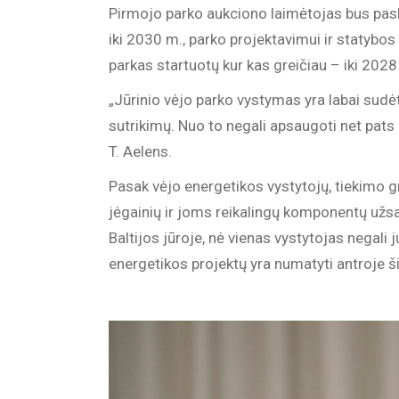
Pirmojo parko aukciono laimėtojas bus paske
iki 2030 m., parko projektavimui ir statybo
parkas startuotų kur kas greičiau – iki 2028
„Jūrinio vėjo parko vystymas yra labai sudėt
sutrikimų. Nuo to negali apsaugoti net pats 
T. Aelens.
Pasak vėjo energetikos vystytojų, tiekimo g
jėgainių ir joms reikalingų komponentų užsa
Baltijos jūroje, nė vienas vystytojas negali 
energetikos projektų yra numatyti antroje š