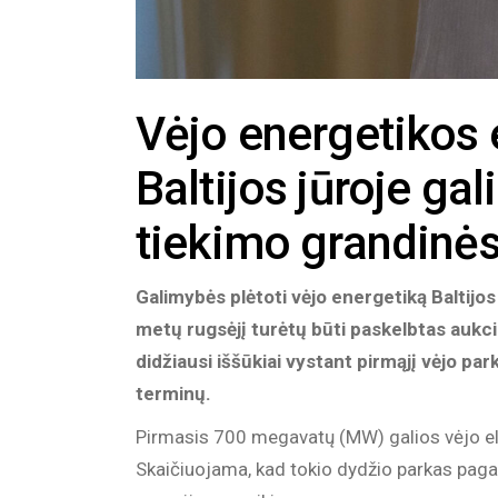
Vėjo energetikos 
Baltijos jūroje gal
tiekimo grandinės
Galimybės plėtoti vėjo energetiką Baltijos
metų rugsėjį turėtų būti paskelbtas aukci
didžiausi iššūkiai vystant pirmąjį vėjo pa
terminų.
Pirmasis 700 megavatų (MW) galios vėjo elekt
Skaičiuojama, kad tokio dydžio parkas pagami