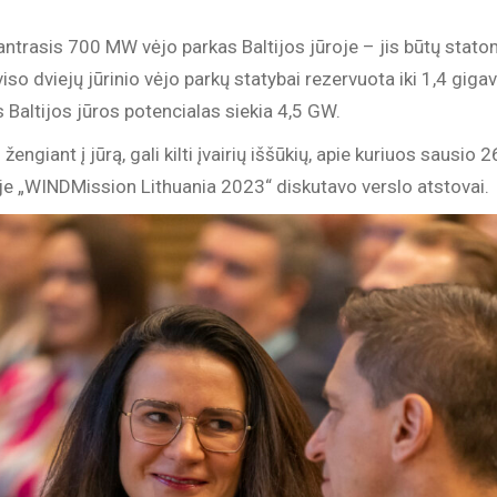
 antrasis 700 MW vėjo parkas Baltijos jūroje – jis būtų stato
viso dviejų jūrinio vėjo parkų statybai rezervuota iki 1,4 gig
 Baltijos jūros potencialas siekia 4,5 GW.
engiant į jūrą, gali kilti įvairių iššūkių, apie kuriuos sausio 
oje „WINDMission Lithuania 2023“ diskutavo verslo atstovai.