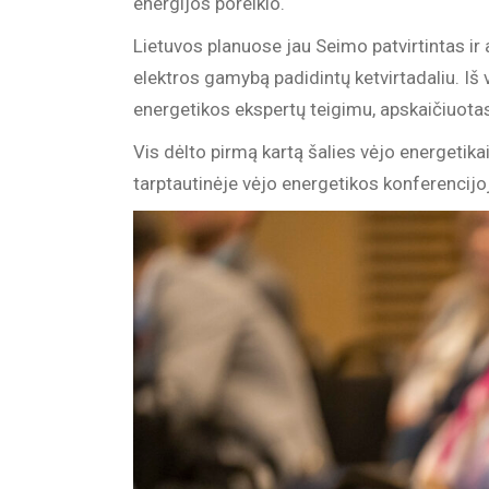
energijos poreikio.
Lietuvos planuose jau Seimo patvirtintas ir
elektros gamybą padidintų ketvirtadaliu. Iš 
energetikos ekspertų teigimu, apskaičiuotas
Vis dėlto pirmą kartą šalies vėjo energetikai ž
tarptautinėje vėjo energetikos konferencij