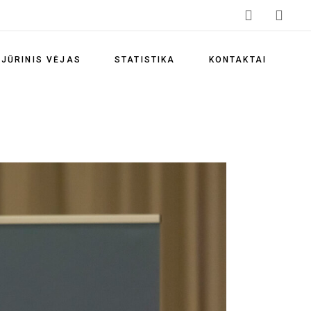
Vėjo energijos privalumai
Vėjo energetikos skatinimas
JŪRINIS VĖJAS
STATISTIKA
KONTAKTAI
Vėjo elektrinių parkai
Lietuvos vėjo energetikos
Vėjo energijos privalumai
statistika
Vėjo energetikos skatinimas
Klimato kaitos prevencija
Vėjo elektrinių parkai
Atsinaujinančių išteklių
energetika
Lietuvos vėjo energetikos
statistika
Teisės aktai
Klimato kaitos prevencija
Naudingos nuorodos
Atsinaujinančių išteklių
Dažniausiai užduodami
energetika
klausimai
Teisės aktai