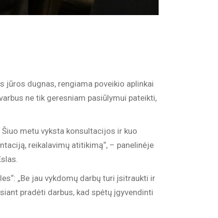
as jūros dugnas, rengiama poveikio aplinkai
varbus ne tik geresniam pasiūlymui pateikti,
 Šiuo metu vyksta konsultacijos ir kuo
taciją, reikalavimų atitikimą“, – panelinėje
slas.
es“: „Be jau vykdomų darbų turi įsitraukti ir
siant pradėti darbus, kad spėtų įgyvendinti