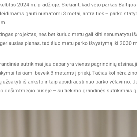
lbtas 2024 m. pradžioje. Siekiant, kad vėjo parkas Baltijos 
s leidimams gauti numatomi 3 metai, antra tiek – parko statyb
 m.
ingas projektas, nes bet kuriuo metu gali kilti nenumatytų iš
geriausias planas, tad šiuo metu parko išvystymą iki 2030 m. 
randinės sutrikimai jau dabar yra vienas pagrindinių atsinau
kymai teikiami beveik 3 metams į priekį. Tačiau kol nėra žin
jų užsakyti iš anksto ir taip apsidrausti nuo parko vėlavimo. J
io dešimtmečio pusėje – su tiekimo grandinės sutrikimais gal