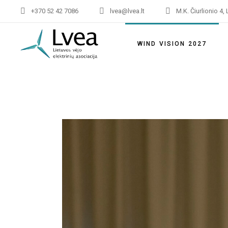
+370 52 42 7086
lvea@lvea.lt
M.K. Čiurlionio 4, 
Asociac
Vizija ir
WIND VISION 2027
LVEA s