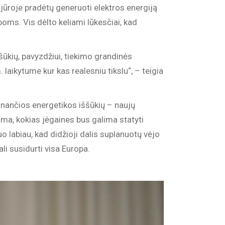
jūroje pradėtų generuoti elektros energiją
oms. Vis dėlto keliami lūkesčiai, kad
šūkių, pavyzdžiui, tiekimo grandinės
laikytume kur kas realesniu tikslu“, – teigia
jinančios energetikos iššūkių – naujų
oma, kokias jėgaines bus galima statyti
uo labiau, kad didžioji dalis suplanuotų vėjo
i susidurti visa Europa.