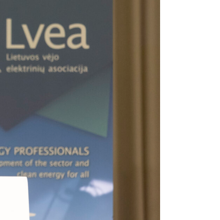
Naudingos nuorodos
Dažniausiai užduodami
klausimai