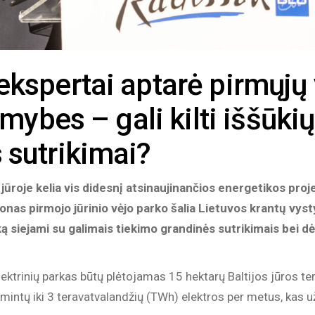
ekspertai aptarė pirmųjų
imybes – gali kilti iššūki
 sutrikimai?
 jūroje kelia vis didesnį atsinaujinančios energetikos pro
onas pirmojo jūrinio vėjo parko šalia Lietuvos krantų vys
rką siejami su galimais tiekimo grandinės sutrikimais bei d
rinių parkas būtų plėtojamas 15 hektarų Baltijos jūros terito
ntų iki 3 teravatvalandžių (TWh) elektros per metus, kas užti