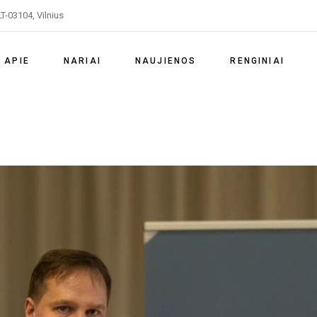
LT-03104, Vilnius
ijos veikla
Kaip tapti nariu
 tikslai
Įrangos ir paslaugų teikėjai
APIE
NARIAI
NAUJIENOS
RENGINIAI
truktūra
Vystytojai ir Elektros
energijos teikėjai
Asociacijos veikla
Kaip tapti nariu
Vizija ir tikslai
Įrangos ir paslaugų teikėjai
LVEA struktūra
Vystytojai ir Elektros
energijos teikėjai