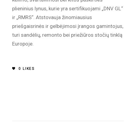
plieninius lynus, kurie yra sertifikuojami „DNV GL“
ir „RMRS“. Atstovauja žinomiausius
priešgaisrinės ir gelbėjimosi įrangos gamintojus,
turi sandėlių, remonto bei priežiūros stočių tinklą
Europoje.
0
LIKES