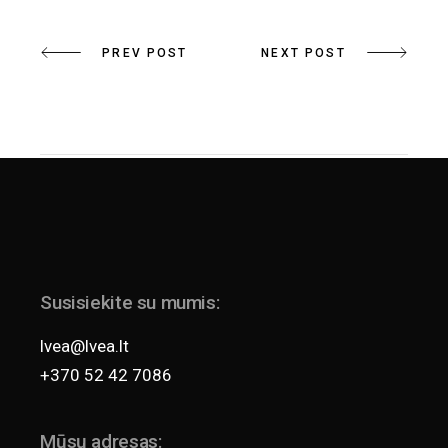
PREV POST
NEXT POST
Susisiekite su mumis:
lvea@lvea.lt
+370 52 42 7086
Mūsų adresas: