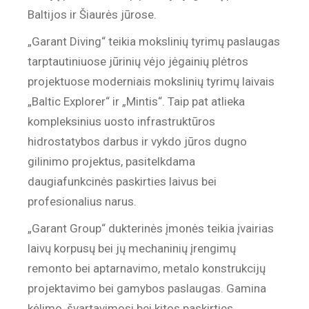
Baltijos ir Šiaurės jūrose.
„Garant Diving“ teikia mokslinių tyrimų paslaugas
tarptautiniuose jūrinių vėjo jėgainių plėtros
projektuose moderniais mokslinių tyrimų laivais
„Baltic Explorer“ ir „Mintis“. Taip pat atlieka
kompleksinius uosto infrastruktūros
hidrostatybos darbus ir vykdo jūros dugno
gilinimo projektus, pasitelkdama
daugiafunkcinės paskirties laivus bei
profesionalius narus.
„Garant Group“ dukterinės įmonės teikia įvairias
laivų korpusų bei jų mechaninių įrengimų
remonto bei aptarnavimo, metalo konstrukcijų
projektavimo bei gamybos paslaugas. Gamina
kėlimo, švartavimosi bei kitos paskirties