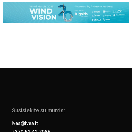
Susisiekite su mumis:
lvea@lvea.lt
+370 52 42 7086